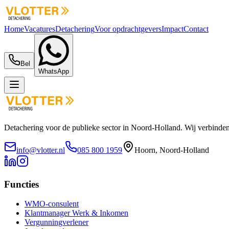
Home
Vacatures
Detachering
Voor opdrachtgevers
Impact
Contact
Bel
WhatsApp
Detachering voor de publieke sector in Noord-Holland. Wij verbinden
info@vlotter.nl
085 800 1959
Hoorn, Noord-Holland
Functies
WMO-consulent
Klantmanager Werk & Inkomen
Vergunningverlener