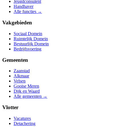
Jeugdconsulent
Handhaver
Alle functies →
Vakgebieden
Sociaal Domein
Ruimtelijk Domein
Bestuurlijk Domein
Bedrijfsvoering
Gemeenten
Zaanstad
Alkmaar
Velsen
Gooise Meren
Dijk en Waard
Alle gemeenten →
Vlotter
Vacatures
Detachering